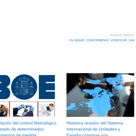
TAGGED UNDER:
CALIBRAR
,
CONFORMIDAD
,
VERIFICAR
,
VIM
ación del control Metrológico
Histórica revisión del Sistema
estado de determinados
Internacional de Unidades y
rumentos de medida
España consigue una