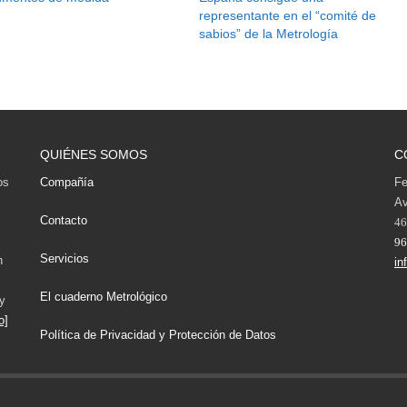
representante en el “comité de
sabios” de la Metrología
QUIÉNES SOMOS
C
os
Compañía
Fe
Av
Contacto
46
96
Servicios
n
in
El cuaderno Metrológico
y
o]
Política de Privacidad y Protección de Datos