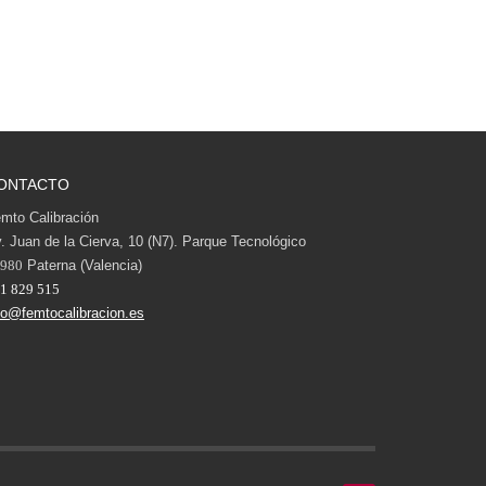
ONTACTO
mto Calibración
. Juan de la Cierva, 10 (N7). Parque Tecnológico
980
Paterna (Valencia)
1 829 515
fo@femtocalibracion.es