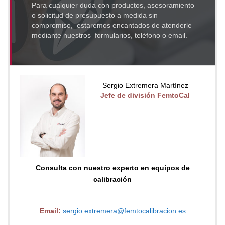
Para cualquier duda con productos, asesoramiento
o solicitud de presupuesto a medida sin
compromiso, estaremos encantados de atenderle
mediante nuestros formularios, teléfono o email.
Sergio Extremera Martínez
Jefe de división FemtoCal
Consulta con nuestro experto en equipos de
calibración
Email:
sergio.extremera@femtocalibracion.es